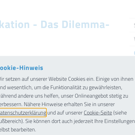
ation - Das Dilemma-
esprochen und anhand von kurzen Videos
ookie-Hinweis
iert. Ein besonderes Augenmerk liegt dabei
ir setzen auf unserer Website Cookies ein. Einige von ihnen
 der schlimmste Fall eingetreten ist. Hier
ind wesentlich, um die Funktionalität zu gewährleisten,
n der Moderatoren, aber auch Erlebnisse der
ährend andere uns helfen, unser Onlineangebot stetig zu
erbessern. Nähere Hinweise erhalten Sie in unserer
atenschutzerklärung
und auf unserer
Cookie-Seite
(siehe
ußbereich). Sie können dort auch jederzeit Ihre Einstellungen
en, Handlungsalternativen, die Bedeutung
elbst bearbeiten.