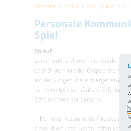
Startseite
Qualis
Schul-Qualis
PK
Personale Kommunik
Spiel
Ablauf
Verschiedene Dilemmata werden ang
C
oder Bildern mit der Gruppe thematis
W
auf den Folgen, die sich ergeben,wenn
s
kommen teils persönliche Erfahrunge
w
Schüler/innen zur Sprache.
v
D
F
- Kommunikation in Konfliktsituation
s
eines "Nein", das Leben retten kann. -