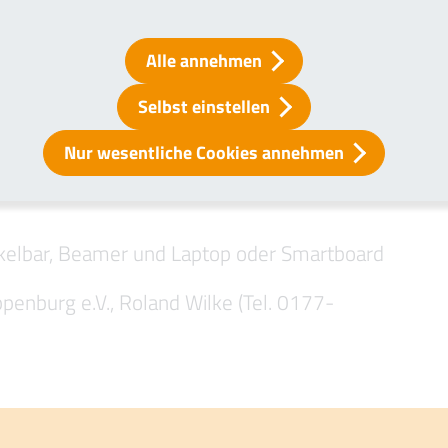
Alle annehmen
Kl. der Haupt-, Real- ,Oberschulen,
Selbst einstellen
engröße
Nur wesentliche Cookies annehmen
, Karin Rump
kelbar, Beamer und Laptop oder Smartboard
enburg e.V., Roland Wilke (Tel. 0177-